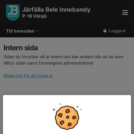
Järfälla Bele Innebandy
P-16 Viksjö
Logga in
Till hemsidan
Intern sida
Sidan du försöker nå är intern och kan endast nås av de som
tillhör sidan samt föreningens administratörer.
Klicka här för att logga in