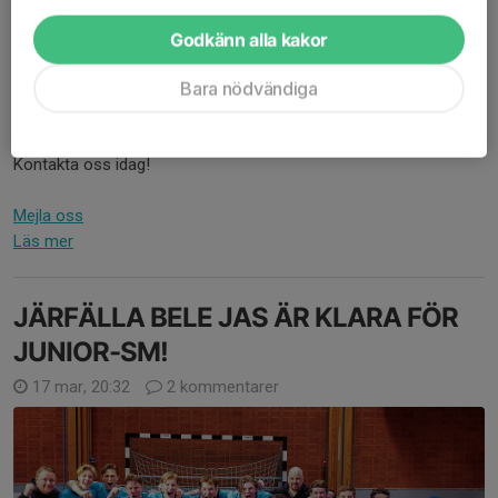
Godkänn alla kakor
Järfälla Bele JAS är klara för JSM!
🔥
Bara nödvändiga
Vi är ett utav Sveriges 16 bästa juniorlag – nu behöver vi er hjälp
hela vägen till Växjö. Vill ni sponsra och synas tillsammans med
oss?
Kontakta oss idag!
Mejla oss
Läs mer
JÄRFÄLLA BELE JAS ÄR KLARA FÖR
JUNIOR-SM!
17 mar, 20:32
2 kommentarer