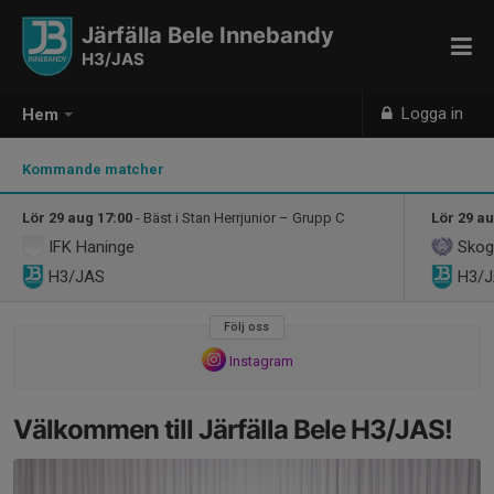
Järfälla Bele Innebandy
H3/JAS
Logga in
Hem
Kommande matcher
Lör 29 aug 17:00
- Bäst i Stan Herrjunior – Grupp C
Lör 29 au
IFK Haninge
Skogå
H3/JAS
H3/
Följ oss
Instagram
Välkommen till Järfälla Bele H3/JAS!