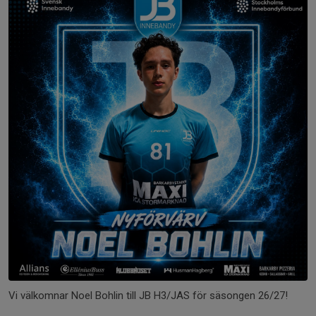
Vi välkomnar Noel Bohlin till JB H3/JAS för säsongen 26/27!