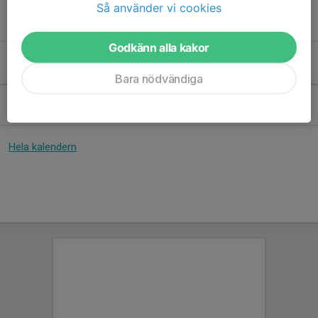
Kontakt
Så använder vi cookies
Se lagets kontaktperson här
Godkänn alla kakor
Kommande aktiviteter
Bara nödvändiga
Tor 3/9
Klubbkväll med Klubbhuset
18:00-20:00
Björkeby café
Hela kalendern