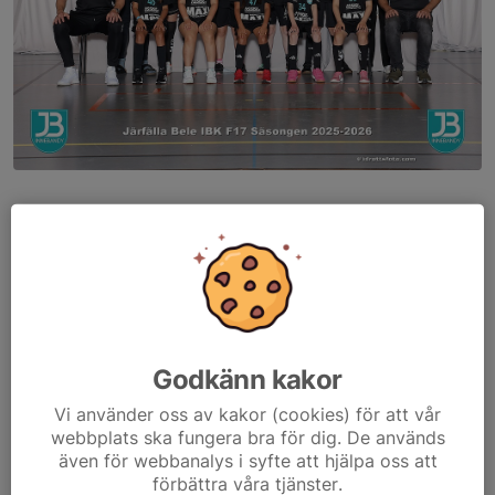
Är ni intresserade av en plats i denna grupp, så tar ni kontakt
med vår kontaktperson (se nedan).
Till träningarna behöver barnen ha med egen klubba, innekläder
och skor, innebandyglasögon och gärna vattenflaska. Notera att
samtliga barn får prova 3 gånger gratis innan betalning.
Godkänn kakor
Träningstider
Vi använder oss av kakor (cookies) för att vår
18:00-19:30
webbplats ska fungera bra för dig. De används
Fjällenskolans gymnastiksal
även för webbanalys i syfte att hjälpa oss att
förbättra våra tjänster.