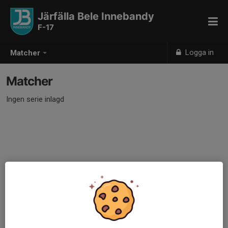
Järfälla Bele Innebandy
F-17
Logga in
Matcher
Matcher
Ingen serie inlagd