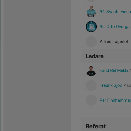
94. Svante Fin
95. Otto Överga
Alfred Lagerlöf
Ledare
Farid Bel Mekki
Fredrik Sjöö
Ass
Per Finnhamma
Referat