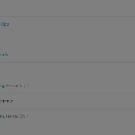
llips
s
relle
org
, Herrar Div 1
nhammar
an
, Herrar Div 1