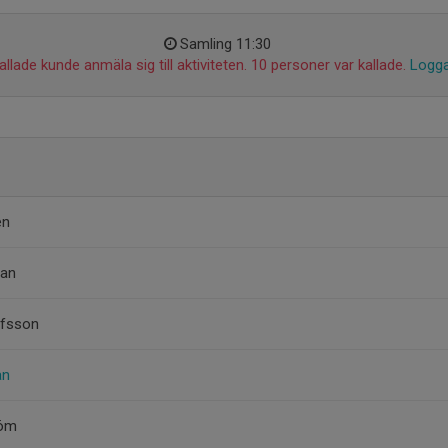
Samling 11:30
llade kunde anmäla sig till aktiviteten. 10 personer var kallade.
Logga
en
man
afsson
an
röm