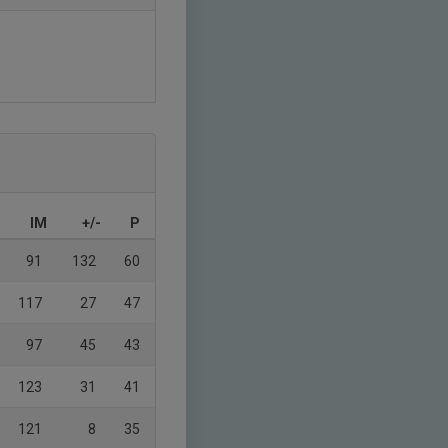
IM
+/-
P
91
132
60
117
27
47
97
45
43
123
31
41
121
8
35