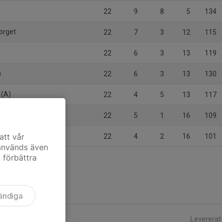
22
9
8
5
134
torget
22
7
3
12
115
22
6
3
13
119
)
22
6
3
13
130
 (A)
22
4
5
13
117
22
5
1
16
109
 (A)
att vår
22
4
2
16
101
 används även
t förbättra
ändiga
Levererat