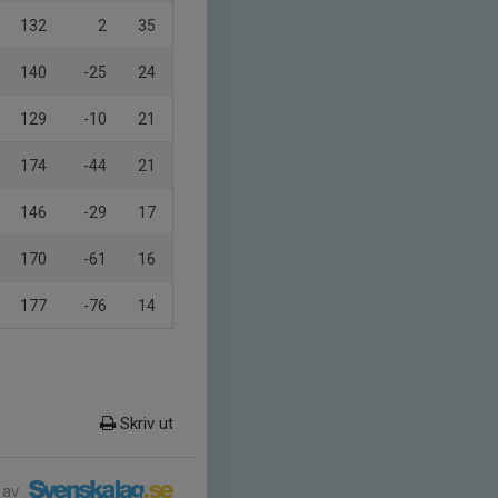
132
2
35
140
-25
24
129
-10
21
174
-44
21
146
-29
17
170
-61
16
177
-76
14
Skriv ut
 av