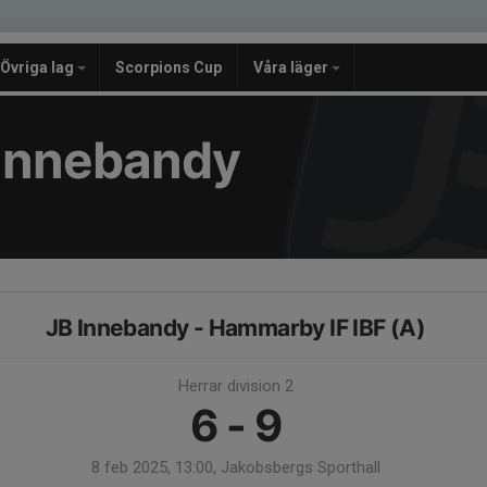
Övriga lag
Scorpions Cup
Våra läger
e Innebandy
JB Innebandy - Hammarby IF IBF (A)
Herrar division 2
6 - 9
8 feb 2025, 13:00, Jakobsbergs Sporthall