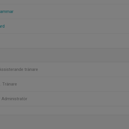
nhammar
ard
Assisterande tränare
. Tränare
r
Administratör