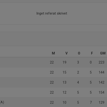
Inget referat skrivet
M
V
O
F
GM
22
19
3
0
223
22
15
2
5
144
22
13
4
5
142
22
12
5
5
154
(A)
22
10
5
7
129