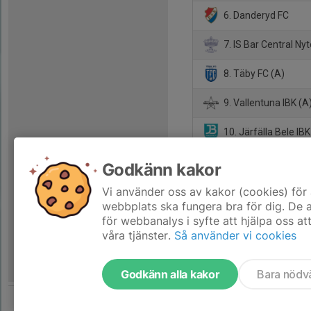
6. Danderyd FC
7. IS Bar Central Ny
8. Täby FC (A)
9. Vallentuna IBK (A
10. Järfälla Bele IBK
11. Ingarö IF (A)
Godkänn kakor
12. Jakobsbergs IBF
Vi använder oss av kakor (cookies) för 
webbplats ska fungera bra för dig. De
för webbanalys i syfte att hjälpa oss at
våra tjänster.
Så använder vi cookies
Godkänn alla kakor
Bara nödv
Tjäna pengar till laget