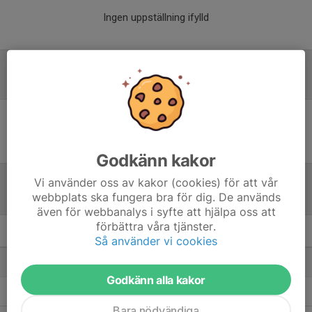
Ingen uppställning ifylld
Referat
Inget referat skrivet
Godkänn kakor
Vi använder oss av kakor (cookies) för att vår
webbplats ska fungera bra för dig. De används
Tabell
även för webbanalys i syfte att hjälpa oss att
förbättra våra tjänster.
Kvartsfinal 4
M
+/-
P
Så använder vi cookies
1. Järfälla Bele IBK
2
8
6
Godkänn alla kakor
2. Täby FC
2
-8
0
Bara nödvändiga