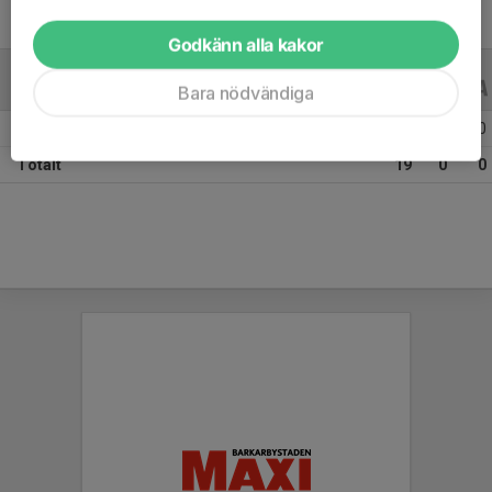
Godkänn alla kakor
ALLA SERIER
ALLA ÅR
Bara nödvändiga
Säsongen 25/26
19
0
0
Totalt
19
0
0