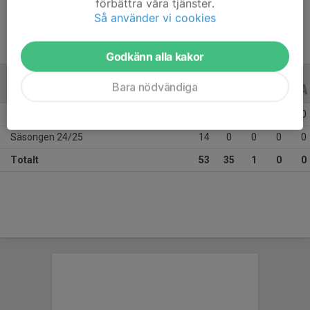
förbättra våra tjänster.
Så använder vi cookies
Godkänn alla kakor
Bara nödvändiga
ALLA SERIER
ALLA ÅR
Säsongen 25/26
39
35
1
0
0
Säsongen 24/25
14
0
0
0
0
Totalt
53
35
1
0
0