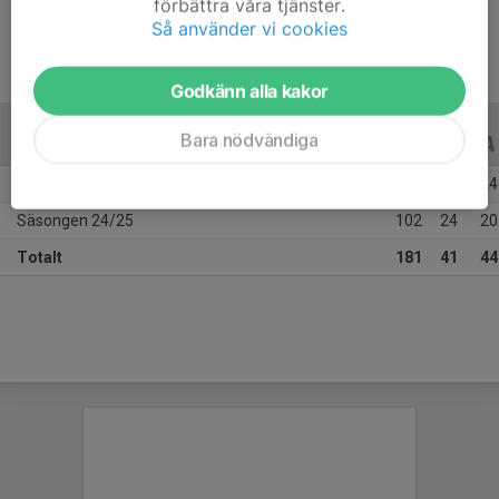
förbättra våra tjänster.
Så använder vi cookies
Godkänn alla kakor
Bara nödvändiga
ALLA SERIER
ALLA ÅR
Säsongen 25/26
79
17
24
Säsongen 24/25
102
24
20
Totalt
181
41
44