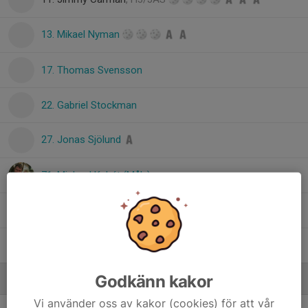
13. Mikael Nyman
17. Thomas Svensson
22. Gabriel Stockman
27. Jonas Sjölund
71. Michael Kubát (Målv)
Joakim Stjernberg
, Herrar Motion
Philip Gander
Godkänn kakor
Ledare
Vi använder oss av kakor (cookies) för att vår