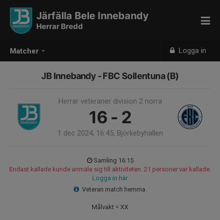
Järfälla Bele Innebandy
Herrar Bredd
Logga in
Matcher
JB Innebandy - FBC Sollentuna (B)
Herrar veteraner division 2 norra
16 - 2
1 dec 2024, 16:45, Björkebyhallen
Samling 16:15
Endast kallade kunde anmäla sig till aktiviteten. 21 personer var kallade.
Logga in här
Veteran match hemma.
Målvakt = XX