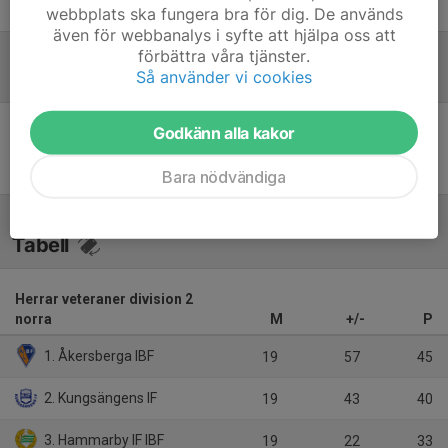
Stefan Andersson
Lagledare
webbplats ska fungera bra för dig. De används
även för webbanalys i syfte att hjälpa oss att
förbättra våra tjänster.
Så använder vi cookies
Referat
Godkänn alla kakor
Inget referat skrivet
Bara nödvändiga
Tabell
Herrar veteraner division 2
norra
M
+/-
P
1. Åkersberga IBF
19
57
45
2. Kungsängens IF
19
43
40
3. Hammarby IF IBF
19
22
33