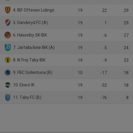
4. IBF Offensiv Lidingö
19
22
29
5. Danderyd FC (A)
19
1
29
6. Hässelby SK IBK
19
-6
27
7. Järfälla Bele IBK (A)
19
-5
24
8. IK Frej Täby IBK
19
-9
23
9. FBC Sollentuna (B)
10
-17
18
10. Ekerö IK
19
-32
18
11. Täby FC (B)
19
-76
8