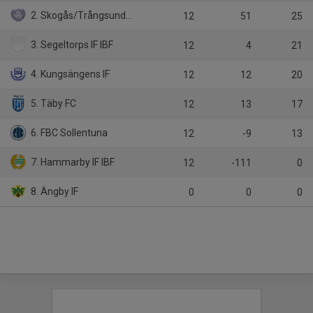
2. Skogås/Trångsunds IBK
12
51
25
3. Segeltorps IF IBF
12
4
21
4. Kungsängens IF
12
12
20
5. Täby FC
12
13
17
6. FBC Sollentuna
12
-9
13
7. Hammarby IF IBF
12
-111
0
8. Ängby IF
0
0
0