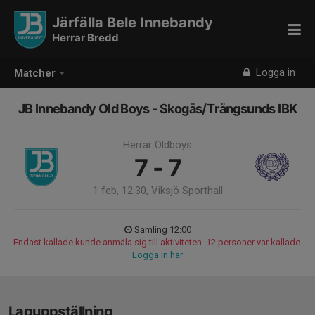
Järfälla Bele Innebandy
Herrar Bredd
Logga in
Matcher
JB Innebandy Old Boys - Skogås/Trångsunds IBK
Herrar Oldboys
7 - 7
1 feb, 12:30, Viksjö Sporthall
Samling 12:00
Endast kallade kunde anmäla sig till aktiviteten. 12 personer var kallade.
Logga in här
Laguppställning