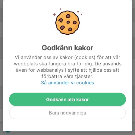
Joakim Stjernberg
, Herrar Motion
Ledare
John Hedendahl
Ledare
Godkänn kakor
Referat
Vi använder oss av kakor (cookies) för att vår
webbplats ska fungera bra för dig. De används
även för webbanalys i syfte att hjälpa oss att
Inget referat skrivet
förbättra våra tjänster.
Så använder vi cookies
Godkänn alla kakor
Tabell
Bara nödvändiga
Herrar Oldboys
M
+/-
P
1. Järfälla Bele IBK
12
40
26