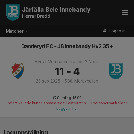
Järfälla Bele Innebandy
Herrar Bredd
Logga in
Matcher
Danderyd FC - JB Innebandy Hv2 35+
Herrar Veteraner Division 2 Norra
11 - 4
28 sep 2025, 15:30, Mörbyhallen
Samling 15:00
Endast kallade kunde anmäla sig till aktiviteten. 18 personer var kallade.
Logga in här
Laguppställning