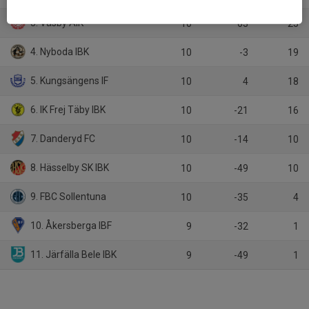
3. Väsby AIK
10
63
25
4. Nyboda IBK
10
-3
19
5. Kungsängens IF
10
4
18
6. IK Frej Täby IBK
10
-21
16
7. Danderyd FC
10
-14
10
8. Hässelby SK IBK
10
-49
10
9. FBC Sollentuna
10
-35
4
10. Åkersberga IBF
9
-32
1
11. Järfälla Bele IBK
9
-49
1