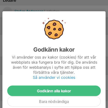
Ledare
Stefan Andersson
Lagledare
Referat
Inget referat skrivet
Godkänn kakor
Vi använder oss av kakor (cookies) för att vår
webbplats ska fungera bra för dig. De används
även för webbanalys i syfte att hjälpa oss att
Tabell
förbättra våra tjänster.
Så använder vi cookies
Herrar Veteraner Division 2
Norra
M
+/-
P
Godkänn alla kakor
1. Bro IK
10
71
28
Bara nödvändiga
2. Täby FC
10
65
25