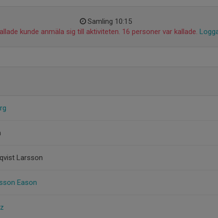
Samling 10:15
llade kunde anmäla sig till aktiviteten. 16 personer var kallade.
Logga
rg
n
qvist Larsson
dsson Eason
rz