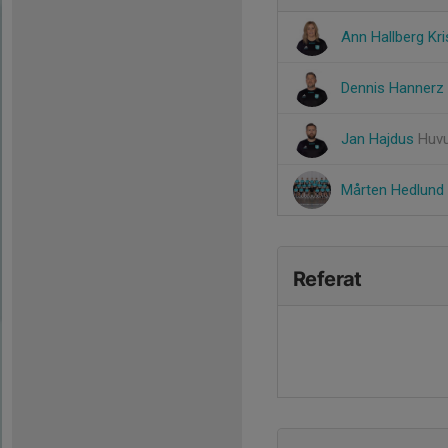
Ann Hallberg Kr
Dennis Hannerz
Jan Hajdus
Huvu
Mårten Hedlund
Referat