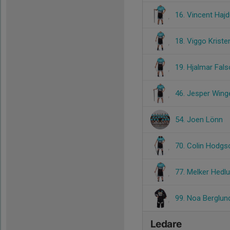
16. Vincent Haj
18. Viggo Krist
19. Hjalmar Fals
46. Jesper Wing
54. Joen Lönn
70. Colin Hodg
77. Melker Hedl
99. Noa Berglun
Ledare