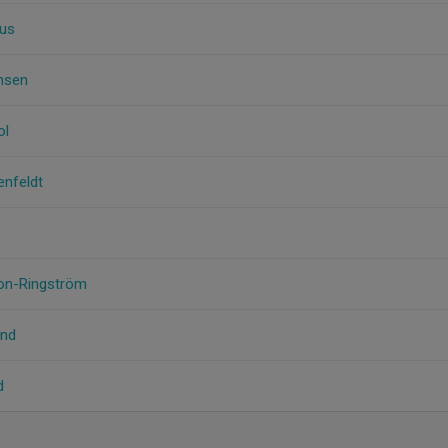
dus
ensen
ol
enfeldt
son-Ringström
und
d