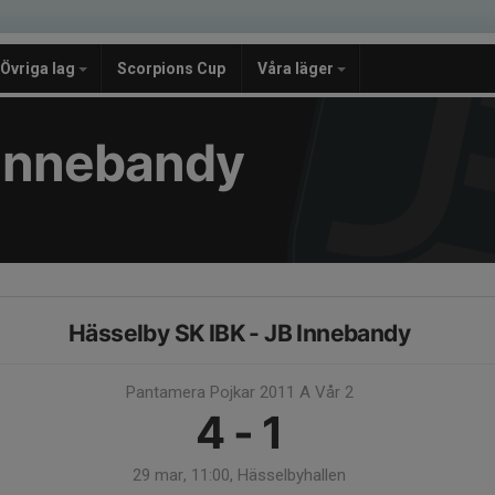
Övriga lag
Scorpions Cup
Våra läger
e Innebandy
Hässelby SK IBK - JB Innebandy
Pantamera Pojkar 2011 A Vår 2
4 - 1
29 mar, 11:00, Hässelbyhallen