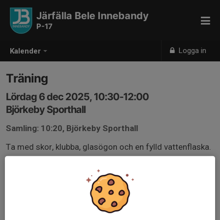
Järfälla Bele Innebandy
P-17
Logga in
Kalender
Träning
Lördag 6 dec 2025, 10:30-12:00
Björkeby Sporthall
Samling: 10:20, Björkeby Sporthall
Ta med skor, klubba, glasögon och en fylld vattenflaska.