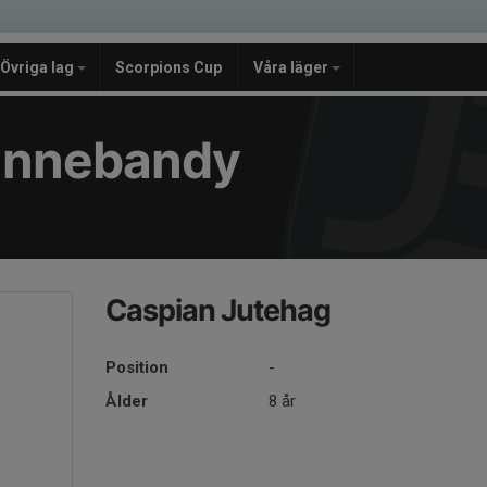
Övriga lag
Scorpions Cup
Våra läger
e Innebandy
Caspian Jutehag
Position
-
Ålder
8 år