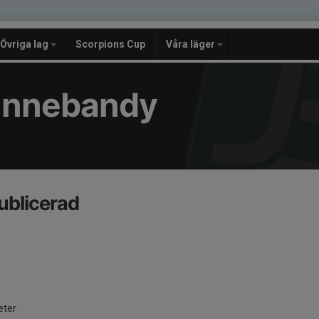
Övriga lag
Scorpions Cup
Våra läger
e Innebandy
ublicerad
eter