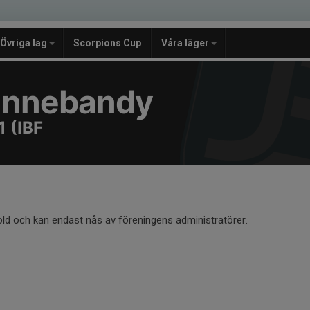
Övriga lag
Scorpions Cup
Våra läger
e Innebandy
 (IBF
old och kan endast nås av föreningens administratörer.