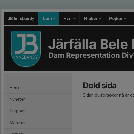
JB Innebandy
Dam
Herr
Flickor
Pojkar
Järfälla Bel
Dam Representation Div1
Dold sida
Hem
Sidan du försöker nå är d
Nyheter
Truppen
Matcher