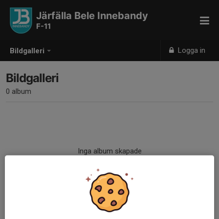
Järfälla Bele Innebandy
F-11
Logga in
Bildgalleri
Bildgalleri
0 album
Inga album skapade