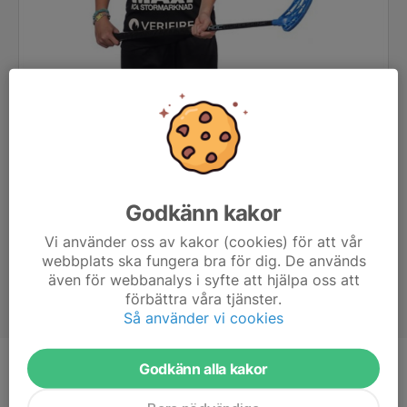
Godkänn kakor
Vi använder oss av kakor (cookies) för att vår
webbplats ska fungera bra för dig. De används
även för webbanalys i syfte att hjälpa oss att
förbättra våra tjänster.
Så använder vi cookies
Godkänn alla kakor
Ålder
13 år