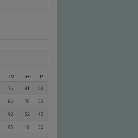
IM
+/-
P
76
81
53
86
76
50
92
52
45
95
18
32