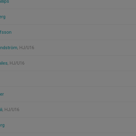
llips
erg
afsson
undström
, HJ/U16
iles
, HJ/U16
er
li
, HJ/U16
erg