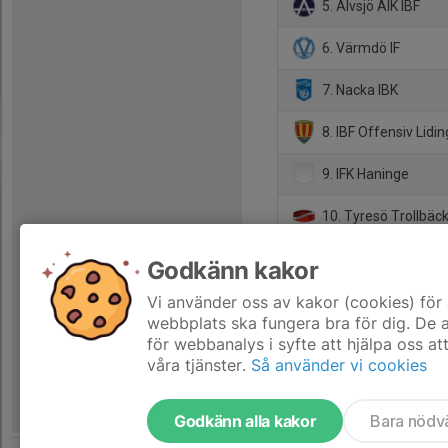
5. Älvsjö AIK IBF
6. Värmdö IF
7. Nacka IBK
8. IBF Offensiv Lidi
9. IFK Haninge
10. Tyresö Trollbäc
11. AIK IBF
Godkänn kakor
12. Djurgårdens IF I
Vi använder oss av kakor (cookies) för 
webbplats ska fungera bra för dig. De
för webbanalys i syfte att hjälpa oss at
våra tjänster.
Så använder vi cookies
Godkänn alla kakor
Bara nödv