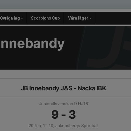
Övriga lag
Scorpions Cup
Våra läger
e Innebandy
JB Innebandy JAS - Nacka IBK
Juniorallsvenskan D HJ18
9 - 3
20 feb, 19:10, Jakobsbergs Sporthall