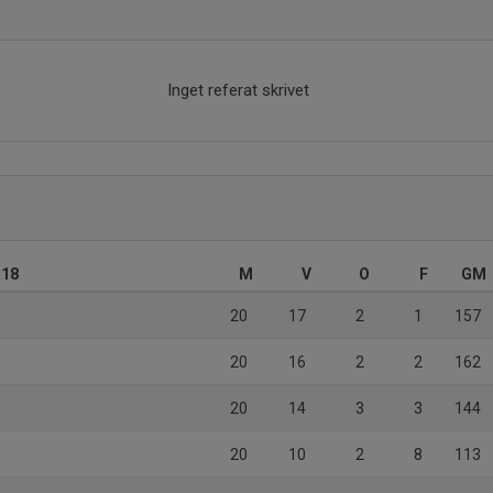
Inget referat skrivet
J18
M
V
O
F
GM
20
17
2
1
157
20
16
2
2
162
20
14
3
3
144
20
10
2
8
113