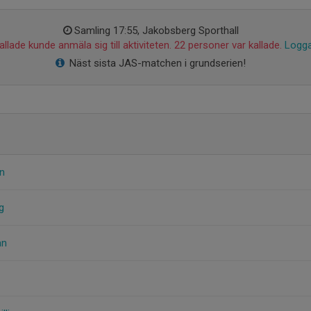
Samling 17:55, Jakobsberg Sporthall
llade kunde anmäla sig till aktiviteten. 22 personer var kallade.
Logga
Näst sista JAS-matchen i grundserien!
on
g
an