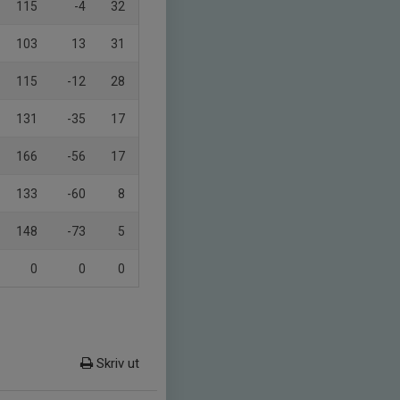
115
-4
32
103
13
31
115
-12
28
131
-35
17
166
-56
17
133
-60
8
148
-73
5
0
0
0
Skriv ut