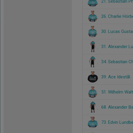
21. Sebastian Phi
26. Charlie Hörb
30. Lucas Gust
31. Alexander L
34. Sebastian Ch
39. Ace Idestål
51. Wilhelm Walt
68. Alexander Ba
73. Edvin Lundb