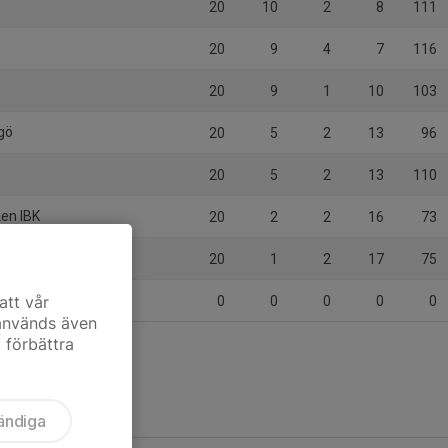
20
10
2
8
111
20
9
4
7
116
20
9
1
10
103
ngö
20
5
2
13
96
20
5
2
13
110
ken IBK
20
2
2
16
73
20
1
2
17
75
BS
att vår
0
0
0
0
0
 används även
t förbättra
ändiga