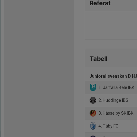
Referat
Tabell
Juniorallsvenskan D H
1. Järfälla Bele IBK
2. Huddinge IBS
3. Hässelby SK IBK
4. Täby FC