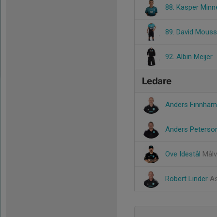
88. Kasper Min
89. David Mouss
92. Albin Meijer
Ledare
Anders Finnha
Anders Peters
Ove Idestål
Målv
Robert Linder
As