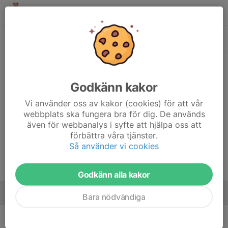
36. Kevin Sander
39. Ace Idestål
51. Wilhelm Walter
Godkänn kakor
73. Edvin Lundberg
Vi använder oss av kakor (cookies) för att vår
webbplats ska fungera bra för dig. De används
88. Kasper Minnema
även för webbanalys i syfte att hjälpa oss att
förbättra våra tjänster.
92. Albin Meijer
Så använder vi cookies
94. Svante Finnhammar
Godkänn alla kakor
Ledare
Bara nödvändiga
Anders Peterson
Lagledare & Assisterande tränare