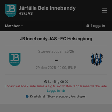
Järfälla Bele Innebandy
H3/JAS
Logga in
Matcher
JB Innebandy JAS - FC Helsingborg
Storvretacupen 25/26
-
29 dec 2025, 09:00, IFU B
Samling 08:00
Endast kallade kunde anmäla sig till aktiviteten. 17 personer var kallade.
Logga in här
Kvartsfinal i Storvretacupen, A-slutspel.