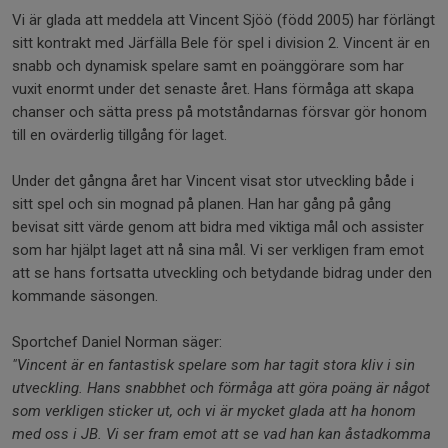
Vi är glada att meddela att Vincent Sjöö (född 2005) har förlängt
sitt kontrakt med Järfälla Bele för spel i division 2. Vincent är en
snabb och dynamisk spelare samt en poänggörare som har
vuxit enormt under det senaste året. Hans förmåga att skapa
chanser och sätta press på motståndarnas försvar gör honom
till en ovärderlig tillgång för laget.
Under det gångna året har Vincent visat stor utveckling både i
sitt spel och sin mognad på planen. Han har gång på gång
bevisat sitt värde genom att bidra med viktiga mål och assister
som har hjälpt laget att nå sina mål. Vi ser verkligen fram emot
att se hans fortsatta utveckling och betydande bidrag under den
kommande säsongen.
Sportchef Daniel Norman säger:
"Vincent är en fantastisk spelare som har tagit stora kliv i sin
utveckling. Hans snabbhet och förmåga att göra poäng är något
som verkligen sticker ut, och vi är mycket glada att ha honom
med oss i JB. Vi ser fram emot att se vad han kan åstadkomma