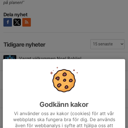
på planen!"
Dela nyhet
Tidigare nyheter
Varmt välkommen Noel Bohlin!
5 jun, 11:46
0
Provträning - Järfälla Bele JAS - Säsongen 26/27
23 mar, 13:26
0
Vill ni vara med på vår resa inför och under JUNIOR-SM?
22 mar, 22:55
0
Godkänn kakor
Vi använder oss av kakor (cookies) för att vår
JÄRFÄLLA BELE JAS ÄR KLARA FÖR JUNIOR-SM!
webbplats ska fungera bra för dig. De används
17 mar, 20:32
2
även för webbanalys i syfte att hjälpa oss att