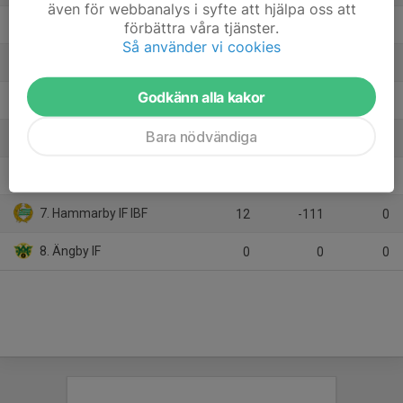
även för webbanalys i syfte att hjälpa oss att
2. Skogås/Trångsunds IBK
12
51
25
förbättra våra tjänster.
Så använder vi cookies
3. Segeltorps IF IBF
12
4
21
Godkänn alla kakor
4. Kungsängens IF
12
12
20
Bara nödvändiga
5. Täby FC
12
13
17
6. FBC Sollentuna
12
-9
13
7. Hammarby IF IBF
12
-111
0
8. Ängby IF
0
0
0