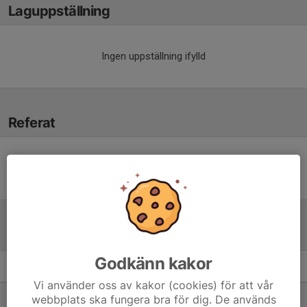
Laguppställning
Ingen uppställning ifylld
Referat
Inget referat skrivet
Tabell
Godkänn kakor
Herrar Oldboys
M
+/-
P
Vi använder oss av kakor (cookies) för att vår
1. Järfälla Bele IBK
12
40
26
webbplats ska fungera bra för dig. De används