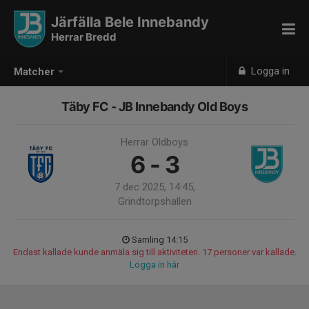
Järfälla Bele Innebandy
Herrar Bredd
Logga in
Matcher
Täby FC - JB Innebandy Old Boys
Herrar Oldboys
6 - 3
7 dec 2025, 14:45,
Grindtorpshallen
Samling 14:15
Endast kallade kunde anmäla sig till aktiviteten. 17 personer var kallade.
Logga in här