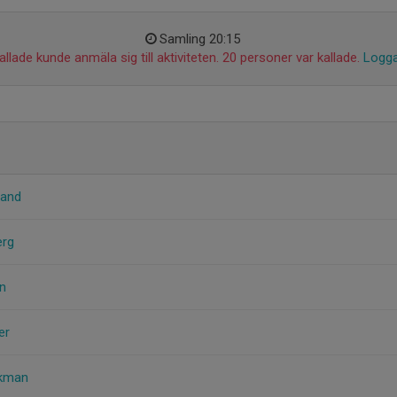
Samling 20:15
llade kunde anmäla sig till aktiviteten. 20 personer var kallade.
Logga
rand
erg
n
er
ckman