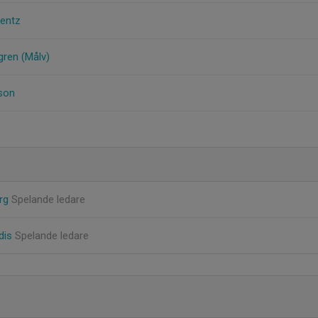
rentz
gren (Målv)
son
erg
Spelande ledare
dis
Spelande ledare