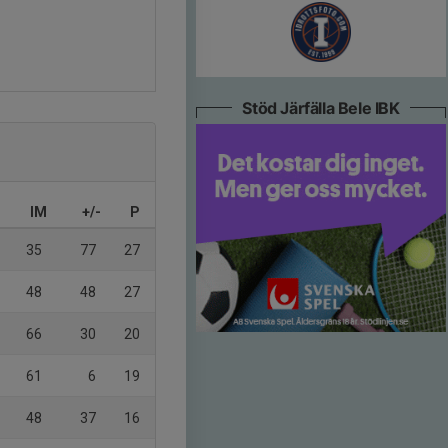
Stöd Järfälla Bele IBK
IM
+/-
P
35
77
27
48
48
27
66
30
20
61
6
19
48
37
16