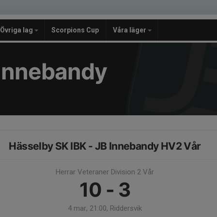
Övriga lag
Scorpions Cup
Våra läger
e Innebandy
Hässelby SK IBK - JB Innebandy HV2 Vår
Herrar Veteraner Division 2 Vår
10 - 3
4 mar, 21:00, Riddersvik