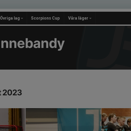
Övriga lag
Scorpions Cup
Våra läger
e Innebandy
kt 2023