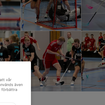
att vår
 används även
t förbättra