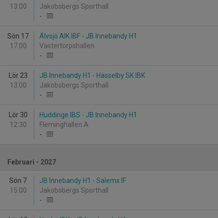
13:00
Jakobsbergs Sporthall
-
Sön 17
Älvsjö AIK IBF - JB Innebandy H1
17:00
Västertorpshallen
-
Lör 23
JB Innebandy H1 - Hässelby SK IBK
13:00
Jakobsbergs Sporthall
-
Lör 30
Huddinge IBS - JB Innebandy H1
12:30
Fleminghallen A
-
Februari - 2027
Sön 7
JB Innebandy H1 - Salems IF
15:00
Jakobsbergs Sporthall
-