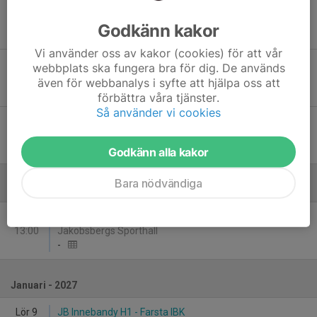
Sön 22
JB Innebandy H1 - Djurgårdens IF IBS
15:00
Jakobsbergs Sporthall
Godkänn kakor
-
Vi använder oss av kakor (cookies) för att vår
Ons 25
Åkersberga IBF - JB Innebandy H1
webbplats ska fungera bra för dig. De används
19:30
Österåkers Multiarena Plan 1 - Ljusterö
även för webbanalys i syfte att hjälpa oss att
-
förbättra våra tjänster.
Så använder vi cookies
Lör 28
FBI Tullinge - JB Innebandy H1
13:00
Nya Tullingehallen
-
Godkänn alla kakor
Bara nödvändiga
December
Lör 19
JB Innebandy H1 - Trosa Edanö IBK
13:00
Jakobsbergs Sporthall
-
Januari - 2027
Lör 9
JB Innebandy H1 - Farsta IBK