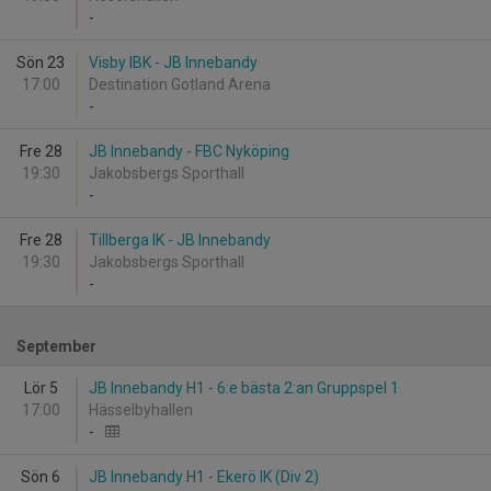
-
Sön 23
Visby IBK - JB Innebandy
17:00
Destination Gotland Arena
-
Fre 28
JB Innebandy - FBC Nyköping
19:30
Jakobsbergs Sporthall
-
Fre 28
Tillberga IK - JB Innebandy
19:30
Jakobsbergs Sporthall
-
September
Lör 5
JB Innebandy H1 - 6:e bästa 2:an Gruppspel 1
17:00
Hässelbyhallen
-
Sön 6
JB Innebandy H1 - Ekerö IK (Div 2)