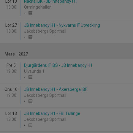
Lör 13
Nacka IBK - JB Innebandy H1
13:30
Ormingehallen
-
Lör 27
JB Innebandy H1 - Nykvarns IF Utveckling
13:00
Jakobsbergs Sporthall
-
Mars - 2027
Fre 5
Djurgårdens IF IBS - JB Innebandy H1
19:30
Ulvsunda 1
-
Ons 10
JB Innebandy H1 - Åkersberga IBF
19:30
Jakobsbergs Sporthall
-
Lör 13
JB Innebandy H1 - FBI Tullinge
13:00
Jakobsbergs Sporthall
-