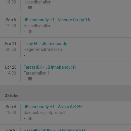
16:00
Hässelbyhallen
-
Sön 6
JB Innebandy H1 - Vinnare Grupp 1A
19:00
Hässelbyhallen
-
Fre 11
Täby FC - JB Innebandy
20:00
Hägerneholmshallen
-
Lör 26
Farsta IBK - JB Innebandy H1
14:00
Farstahallen 1
-
Oktober
Sön 4
JB Innebandy H1 - Älvsjö AIK IBF
13:00
Jakobsbergs Sporthall
-
Fre 9
Hässelby SK IBK - JB Innebandy H1