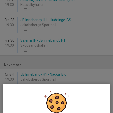
19:30
Hässelbyhallen
-
Fre 23
JB Innebandy H1 - Huddinge IBS
19:30
Jakobsbergs Sporthall
-
Fre 30
Salems IF - JB Innebandy H1
19:30
Skogsängshallen
-
November
Ons 4
JB Innebandy H1 - Nacka IBK
19:30
Jakobsbergs Sporthall
-
Fre 6
Nykvarns IF Utveckling - JB Innebandy H1
19:30
Furuborghallen
-