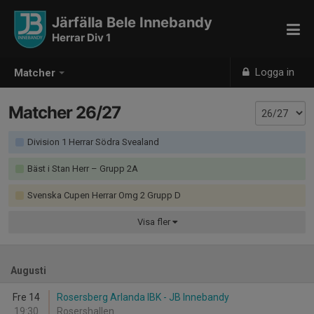
Järfälla Bele Innebandy
Herrar Div 1
Logga in
Matcher
Matcher 26/27
Division 1 Herrar Södra Svealand
Bäst i Stan Herr – Grupp 2A
Svenska Cupen Herrar Omg 2 Grupp D
Visa
fler
Augusti
Fre 14
Rosersberg Arlanda IBK - JB Innebandy
19:30
Rosershallen