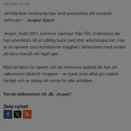
Gjers klar för JB!
Järfälla Bele Innebandy kan stolt presentera sitt senaste
nyförvärv –
Jesper Gjers
!
Jesper, född 2001, kommer närmast från FBC Sollentuna där
han utvecklats till en pålitlig back med stor arbetskapacitet. Han
är en spelare som kombinerar trygghet i defensiven med modet
att kliva framåt när läget ges.
Med sin blick för spelet och sin intensiva spelstil blir han ett
välkommet tillskott i truppen – en back som alltid gör jobbet
färdigt och är jobbig att möta för alla anfallare.
Varmt välkommen till JB, Jesper!
Dela nyhet