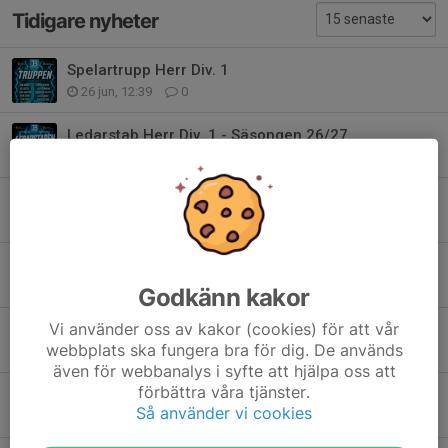
Tidigare nyheter
Spelartrupp Herr Div. 1
26 jun, 12:39
0
Ledarstab Herr Div. 1 - Säsongen 26/27
24 jun, 22:47
0
Simon Palmblad
14 jun, 11:33
0
Järfälla Bele Innebandy värvar Andreas Lindkvist!
23 jan, 18:00
0
Godkänn kakor
Vi använder oss av kakor (cookies) för att vår
Kasper "Kappe" Minnema signad för Herrlaget!
webbplats ska fungera bra för dig. De används
22 jan, 12:00
0
även för webbanalys i syfte att hjälpa oss att
förbättra våra tjänster.
Linus Sundén ansluter via dubbellicens
Så använder vi cookies
5 jan, 17:01
1