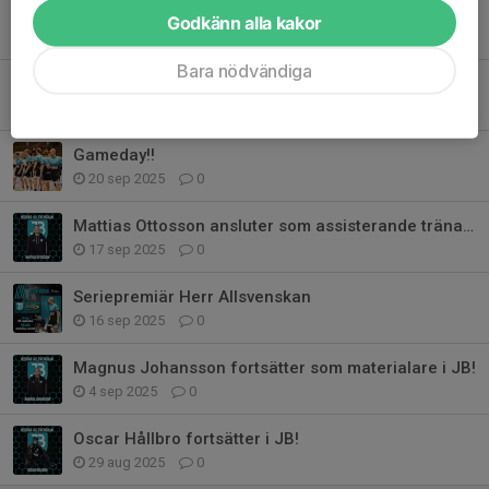
David Lengmo är tillbaka i JB!
Godkänn alla kakor
6 dec 2025
0
Bara nödvändiga
William Edgren ansluter till JB via dubbellicens
29 nov 2025
0
Gameday!!
20 sep 2025
0
Mattias Ottosson ansluter som assisterande tränare! 🩵🖤
17 sep 2025
0
Seriepremiär Herr Allsvenskan
16 sep 2025
0
Magnus Johansson fortsätter som materialare i JB!
4 sep 2025
0
Oscar Hållbro fortsätter i JB!
29 aug 2025
0