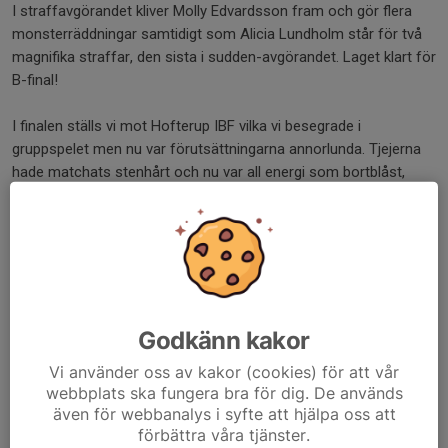
I straffavgörandet kliver Molly Edvardsson fram och gör flera
monsterräddningar samtidigt som Alicia Lundholm står för två
magnifika straffar, den sista i sudden-avgörandet. Laget klart för
B-final!
I finalen ställs vi mot Hofterup IBF vilka vi besegrade i
gruppspelet men nu var förutsättningarna annorlunda. Tjejerna
hade matchats stenhårt och nu var all energi som bortblåst,
medan Hofterup rullat på ett betydligt större antal spelare. Vi
sliter ont hela matchen och det är på ren vilja vi håller matchen
ut och ställningen 3-3 tar avgörandet till straffar. När de fem
ordinarie straffarna är genomförda står det 6-6 på tavlan, efter
mål från Filippa Bothén, Milla Stålesen och Stina Gustafsson.
Återigen sudden-straffar och denna gång får Filippa Bothén
chansen. Med ett psyke av stål gör hon ett konstmål och
Godkänn kakor
lättnaden är total på JB-läktaren. Den efterföljande straffen
Vi använder oss av kakor (cookies) för att vår
räddar Molly och laget, som nu fyllts på med alla tjejer från G14,
webbplats ska fungera bra för dig. De används
forsar in på planen och firar i bästa TV-pucksanda. Guld i Gothia
även för webbanalys i syfte att hjälpa oss att
Cup, B-slutspel för flickor födda 2010, är ett faktum!
förbättra våra tjänster.