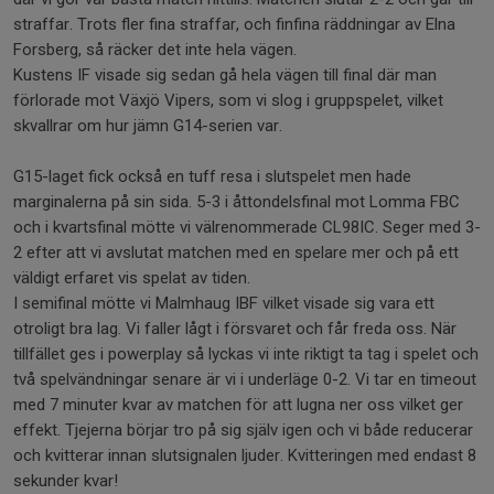
straffar. Trots fler fina straffar, och finfina räddningar av Elna
Forsberg, så räcker det inte hela vägen.
Kustens IF visade sig sedan gå hela vägen till final där man
förlorade mot Växjö Vipers, som vi slog i gruppspelet, vilket
skvallrar om hur jämn G14-serien var.
G15-laget fick också en tuff resa i slutspelet men hade
marginalerna på sin sida. 5-3 i åttondelsfinal mot Lomma FBC
och i kvartsfinal mötte vi välrenommerade CL98IC. Seger med 3-
2 efter att vi avslutat matchen med en spelare mer och på ett
väldigt erfaret vis spelat av tiden.
I semifinal mötte vi Malmhaug IBF vilket visade sig vara ett
otroligt bra lag. Vi faller lågt i försvaret och får freda oss. När
tillfället ges i powerplay så lyckas vi inte riktigt ta tag i spelet och
två spelvändningar senare är vi i underläge 0-2. Vi tar en timeout
med 7 minuter kvar av matchen för att lugna ner oss vilket ger
effekt. Tjejerna börjar tro på sig själv igen och vi både reducerar
och kvitterar innan slutsignalen ljuder. Kvitteringen med endast 8
sekunder kvar!