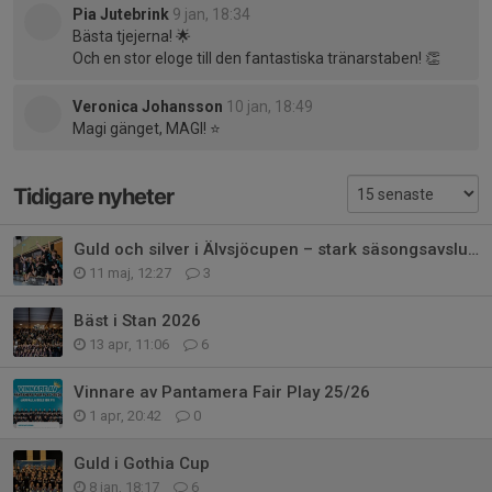
Pia Jutebrink
9 jan, 18:34
Bästa tjejerna! 🌟
Och en stor eloge till den fantastiska tränarstaben! 👏
Veronica Johansson
10 jan, 18:49
Magi gänget, MAGI! ⭐️
Tidigare nyheter
Guld och silver i Älvsjöcupen – stark säsongsavslutning för JB-F11
11 maj, 12:27
3
Bäst i Stan 2026
13 apr, 11:06
6
Vinnare av Pantamera Fair Play 25/26
1 apr, 20:42
0
Guld i Gothia Cup
8 jan, 18:17
6