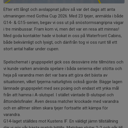
Efter ett långt och avslappnat jullov så var det dags att anta
utmaningen med Gothia Cup 2026. Med 23 tjejer, anmälda i både
G14- & G15-serien, begav vi oss ut på snöstormsangripna vägar
i tre minibussar. Fram kom vi, men det var en resa att minnas!
Med goda kontakter hade vi bokat in oss på Waterfront Cabins,
både bekvämligt och lyxigt, och därifrån tog vi oss runt till ett
stort antal hallar under cupen.
Spelschemat i gruppspelet gick oss dessvärre inte tillmötes och
vi kunde varken använda spelare i båda serierna eller stötta och
heja på varandra men det var bara att göra det bästa av
situationen, vilket tjejerna naturligtvis också gjorde. Bägge lagen
lämnade gruppspelet med sex poäng och endast ett ynka mål
från att hamna i A-slutspel. I stället väntade B-slutspel och
åttondelsfinaler. Även dessa matcher krockade med varandra
och en alltmer sliten skara tjejer fortsatte att kämpa för
varandra.
G14-laget ställdes mot Kustens IF. En väldigt jämn tillställning
där vi gör vår bästa match hittills. Matchen slutar 2-2 och går till