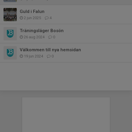
Guld i Falun
2 jun 2025
4
Träningsläger Bosön
26 aug 2024
0
Välkommen till nya hemsidan
19 jun 2024
0