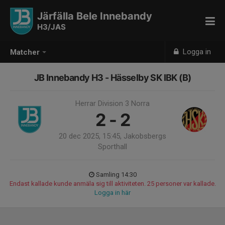
Järfälla Bele Innebandy
H3/JAS
Logga in
Matcher
JB Innebandy H3 - Hässelby SK IBK (B)
Herrar Division 3 Norra
2 - 2
20 dec 2025, 15:45, Jakobsbergs
Sporthall
Samling 14:30
Endast kallade kunde anmäla sig till aktiviteten. 25 personer var kallade.
Logga in här