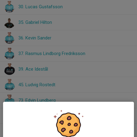
30. Lucas Gustafsson
35. Gabriel Hilton
36. Kevin Sander
37. Rasmus Lindborg Fredriksson
39. Ace Idestål
45. Ludvig Rostedt
73. Edvin Lundberg
95. Otto Övergaard
Alexander Lundström