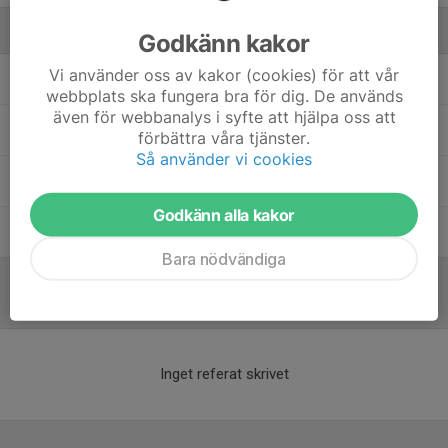
Ledare
Godkänn kakor
Vi använder oss av kakor (cookies) för att vår
Anders Peterson
Lagledare & Assisterande tränare
webbplats ska fungera bra för dig. De används
även för webbanalys i syfte att hjälpa oss att
Farid Bel Mekki
Assisterande tränare
förbättra våra tjänster.
Så använder vi cookies
Robert Linder
Assisterande tränare
Godkänn alla kakor
Simon Palmblad
Huvudtränare
Bara nödvändiga
Referat
Inget referat skrivet