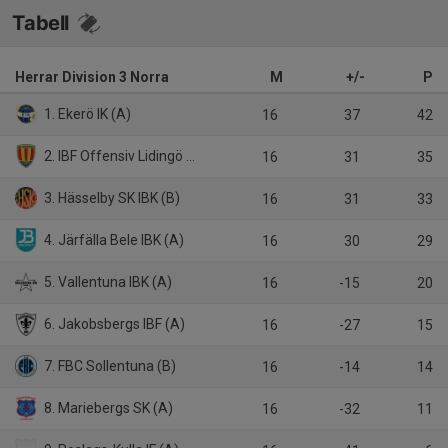
Tabell
Herrar Division 3 Norra
M
+/-
P
1. Ekerö IK (A)
16
37
42
2. IBF Offensiv Lidingö (A)
16
31
35
3. Hässelby SK IBK (B)
16
31
33
4. Järfälla Bele IBK (A)
16
30
29
5. Vallentuna IBK (A)
16
-15
20
6. Jakobsbergs IBF (A)
16
-27
15
7. FBC Sollentuna (B)
16
-14
14
8. Mariebergs SK (A)
16
-32
11