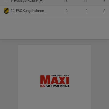
9. Roslags-Kulla IF (A)
16
-41
6
10. FBC Kungsholmen (A)
0
0
0