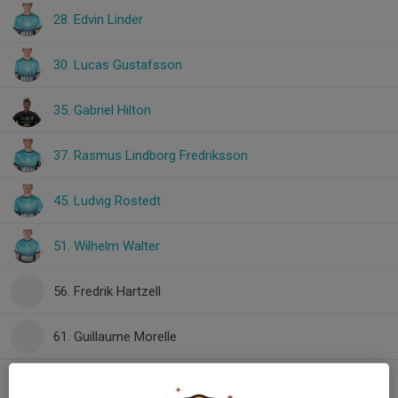
28. Edvin Linder
30. Lucas Gustafsson
35. Gabriel Hilton
37. Rasmus Lindborg Fredriksson
45. Ludvig Rostedt
51. Wilhelm Walter
56. Fredrik Hartzell
61. Guillaume Morelle
79. Jesper Hillborg
, Herrar Div 1