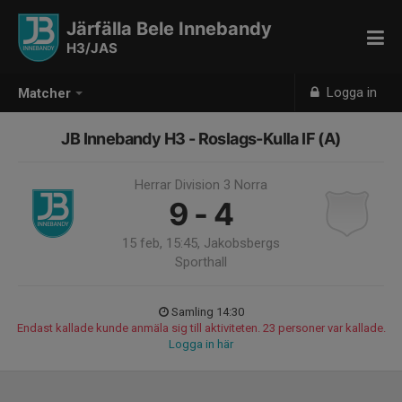
Järfälla Bele Innebandy
H3/JAS
Logga in
Matcher
JB Innebandy H3 - Roslags-Kulla IF (A)
Herrar Division 3 Norra
9 - 4
15 feb, 15:45, Jakobsbergs
Sporthall
Samling 14:30
Endast kallade kunde anmäla sig till aktiviteten. 23 personer var kallade.
Logga in här