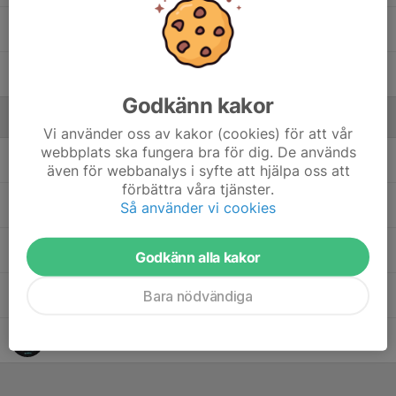
92. Albin Meijer
94. Svante Finnhammar
Godkänn kakor
Ledare
Vi använder oss av kakor (cookies) för att vår
webbplats ska fungera bra för dig. De används
Anders Finnhammar
Assisterande tränare
även för webbanalys i syfte att hjälpa oss att
förbättra våra tjänster.
Anders Peterson
Lagledare & Assisterande tränare
Så använder vi cookies
Farid Bel Mekki
Assisterande tränare
Godkänn alla kakor
Bara nödvändiga
Robert Linder
Assisterande tränare
Simon Palmblad
Huvudtränare