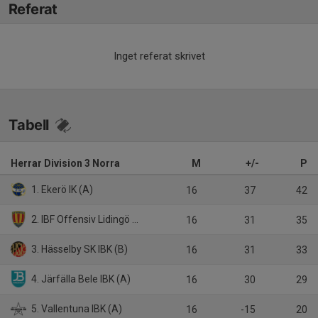
Referat
Inget referat skrivet
Tabell
Herrar Division 3 Norra
M
+/-
P
1. Ekerö IK (A)
16
37
42
2. IBF Offensiv Lidingö (A)
16
31
35
3. Hässelby SK IBK (B)
16
31
33
4. Järfälla Bele IBK (A)
16
30
29
5. Vallentuna IBK (A)
16
-15
20