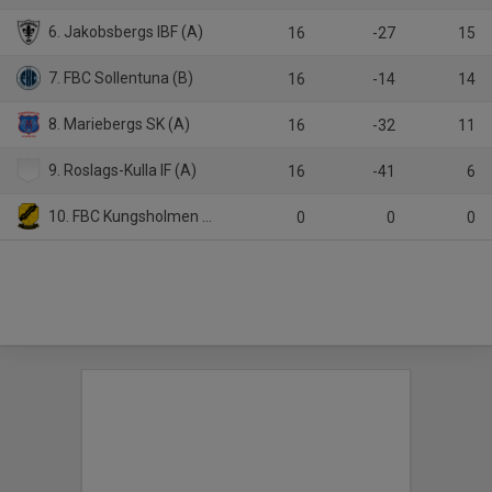
6. Jakobsbergs IBF (A)
16
-27
15
7. FBC Sollentuna (B)
16
-14
14
8. Mariebergs SK (A)
16
-32
11
9. Roslags-Kulla IF (A)
16
-41
6
10. FBC Kungsholmen (A)
0
0
0