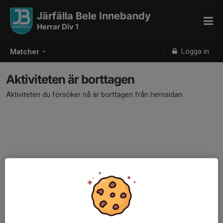
Järfälla Bele Innebandy
Herrar Div 1
Logga in
Matcher
Aktiviteten är borttagen
Aktiviteten du försöker nå är borttagen från hemsidan.