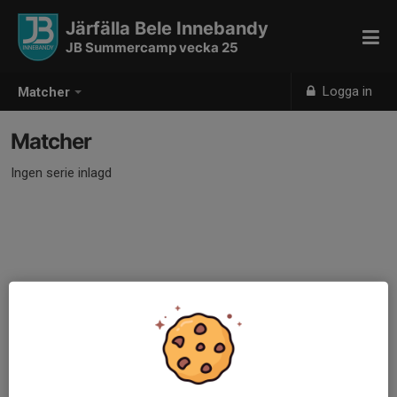
Järfälla Bele Innebandy
JB Summercamp vecka 25
Logga in
Matcher
Matcher
Ingen serie inlagd