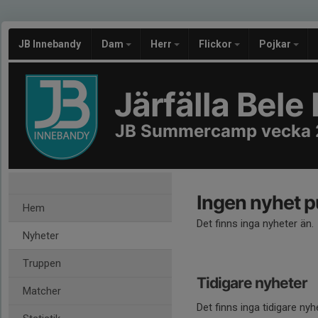
JB Innebandy
Dam
Herr
Flickor
Pojkar
Järfälla Bel
JB Summercamp vecka 
Ingen nyhet p
Hem
Det finns inga nyheter än.
Nyheter
Truppen
Tidigare nyheter
Matcher
Det finns inga tidigare nyh