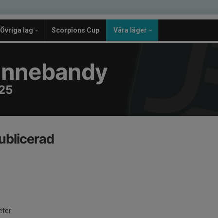
Övriga lag
Scorpions Cup
Våra läger
e Innebandy
25
ublicerad
eter