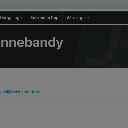
Övriga lag
Scorpions Cup
Våra läger
e Innebandy
kansli@jbinnebandy.se