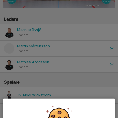
Ledare
Magnus Rysjö
Tränare
Martin Mårtensson
Tränare
Mathias Arvidsson
Tränare
Spelare
12. Noel Wickström
25. Felix Säll