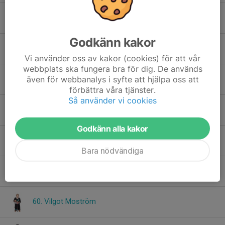
27. Filip Ahlström
Godkänn kakor
29. Axel Frederiksen Diser
Vi använder oss av kakor (cookies) för att vår
webbplats ska fungera bra för dig. De används
även för webbanalys i syfte att hjälpa oss att
31. Anton Rysjö Lisslö
förbättra våra tjänster.
Så använder vi cookies
32. Arvid Hägg
Godkänn alla kakor
51. Burak Kocer
Bara nödvändiga
59. Vincent Tapper
60. Vilgot Moström