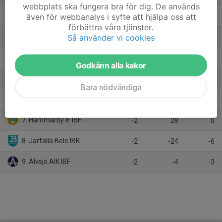
webbplats ska fungera bra för dig. De används
även för webbanalys i syfte att hjälpa oss att
2. Täby FC (A)
14
-3
27
förbättra våra tjänster.
Så använder vi cookies
3. Vallentuna IBK (A)
14
1
18
4. FBC Sollentuna
14
-2
16
Godkänn alla kakor
5. Värmdö IF (A)
14
-22
16
Bara nödvändiga
6. Kungsängens IF
10
-33
6
7. Hammarby IF IBF
-2
28
0
8. Järfälla Bele IBK
-2
-24
-6
9. Älvsjö AIK IBF
-2
-4
-3