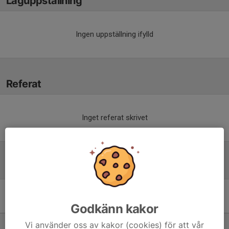
Laguppställning
Ingen uppställning ifylld
Referat
Inget referat skrivet
Tabell
Pantamera Pojkar 2013 A
Godkänn kakor
Norra
M
+/-
P
Vi använder oss av kakor (cookies) för att vår
1. Täby FC (C)
14
59
36