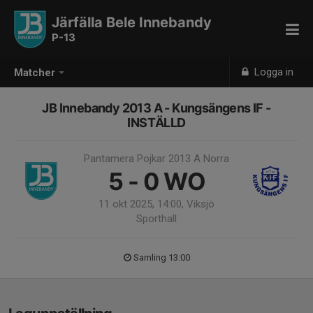
Järfälla Bele Innebandy
P-13
Logga in
Matcher
JB Innebandy 2013 A - Kungsängens IF -
INSTÄLLD
Pantamera Pojkar 2013 A Norra
5 - 0
WO
11 okt 2025, 14:00, Viksjö
Sporthall
Samling 13:00