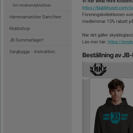
Vi har avtal med Klubbh
Om innebandyklubban
https://klubbhuset.com/sv
Föreningskollektionen som
Hemmamatcher Dam/Herr
medlemmar 15% rabatt på
Klubbshop
När det gäller skyddsglasög
JB Sommarläger!
Läs mer här:
https://inne
Sargbygge - Instruktion
Beställning av JB