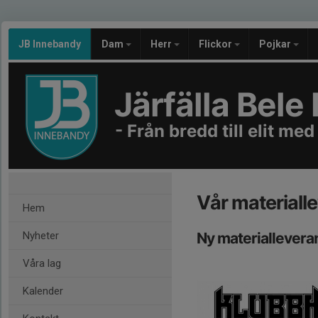
JB Innebandy
Dam
Herr
Flickor
Pojkar
Järfälla Bel
- Från bredd till elit med
Vår materiall
Hem
Nyheter
Ny materiallevera
Våra lag
Kalender