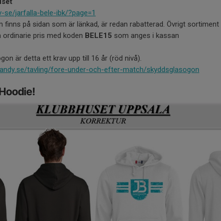
uset
-se/jarfalla-bele-ibk/?page=1
 finns på sidan som är länkad, är redan rabatterad. Övrigt sortimen
 ordinarie pris med koden
BELE15
som anges i kassan
on är detta ett krav upp till 16 år (röd nivå).
bandy.se/tavling/fore-under-och-efter-match/skyddsglasogon
-Hoodie!