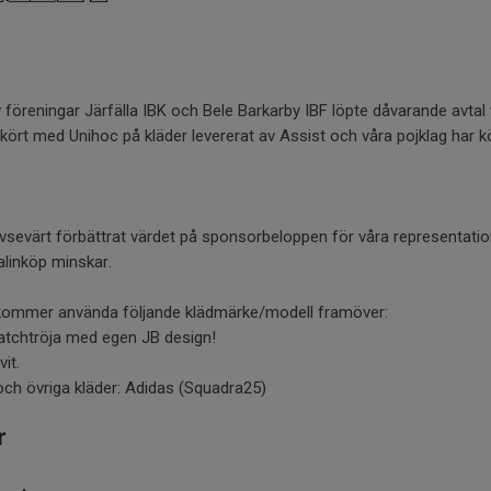
öreningar Järfälla IBK och Bele Barkarby IBF löpte dåvarande avtal v
r kört med Unihoc på kläder levererat av Assist och våra pojklag har 
avsevärt förbättrat värdet på sponsorbeloppen för våra representatio
alinköp minskar.
i kommer använda följande klädmärke/modell framöver:
atchtröja med egen JB design!
it.
och övriga kläder: Adidas (Squadra25)
r