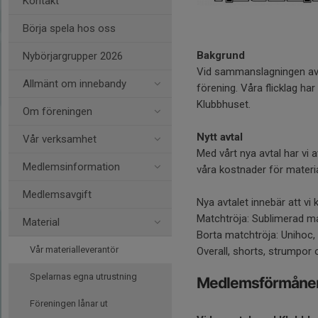
Kontakt
Börja spela hos oss
Bakgrund
Nybörjargrupper 2026
Vid sammanslagningen av f
Allmänt om innebandy
förening. Våra flicklag ha
Klubbhuset.
Om föreningen
Nytt avtal
Vår verksamhet
Med vårt nya avtal har vi 
Medlemsinformation
våra kostnader för materi
Medlemsavgift
Nya avtalet innebär att v
Matchtröja: Sublimerad m
Material
Borta matchtröja: Unihoc, v
Vår materialleverantör
Overall, shorts, strumpor 
Spelarnas egna utrustning
Medlemsförmåne
Föreningen lånar ut