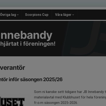
Övriga lag
Scorpions Cup
Våra läger
e Innebandy
 hjärtat i föreningen!
everantör
ntör inför säsongen 2025/26
Som ni kanske sett tidigare har JB Innebandy t
materialavtal med Klubbhuset för hela förenin
fr.o.m säsongen 2025-2026.