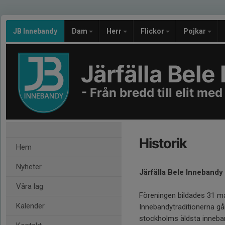
JB Innebandy
Dam
Herr
Flickor
Pojkar
Järfälla Bel
- Från bredd till elit med
Historik
Hem
Nyheter
Järfälla Bele Innebandy
Våra lag
Föreningen bildades 31 m
Kalender
Innebandytraditionerna går
stockholms äldsta inneba