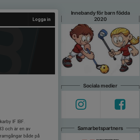
Innebandy för barn födda
2020
Logga in
Sociala medier
arby IF IBF.
Samarbetspartners
983 och är en av
 framgångar både på