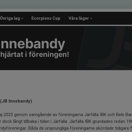
Övriga lag
Scorpions Cup
Våra läger
e Innebandy
 hjärtat i föreningen!
 (JB Innebandy)
aj 2023 genom samgående av föreningarna Järfälla IBK och Bele Bark
 dock långt tillbaka i tiden i Järfälla. Järfälla IBK grundades redan 1
ndyföreningar. Båda de ursprungliga föreningarna skördade tidigare