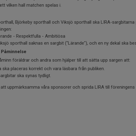
ett vilken hall matchen spelas i.
rthall, Björkeby sporthall och Viksjö sporthall ska LIRA-sargbitarna p
ingen:
erande - Respektfulla - Ambitiösa
iksjö sporthall saknas en sargbit ("Lärande"), och en ny dekal ska bes
 Påminnelse
minn föräldrar och andra som hjälper till att sätta upp sargen att:
 ska placeras korrekt och vara läsbara från publiken.
rgbitar ska synas tydligt.
oss att uppmärksamma våra sponsorer och sprida LIRA till föreninge