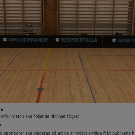
ge
nför match ska följande riktlinjer följas:
r
d sponsorer ska placeras så att de är tydligt synliga från publikens hå