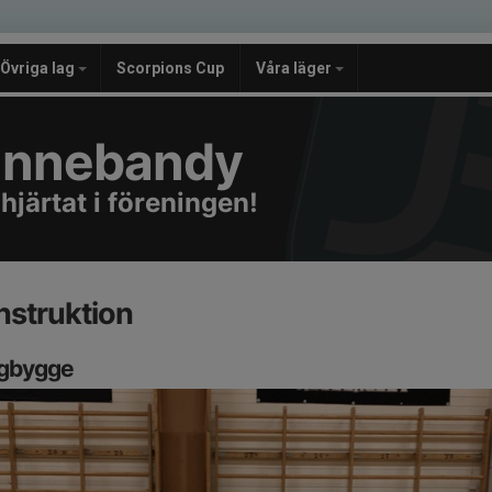
Övriga lag
Scorpions Cup
Våra läger
e Innebandy
 hjärtat i föreningen!
nstruktion
argbygge