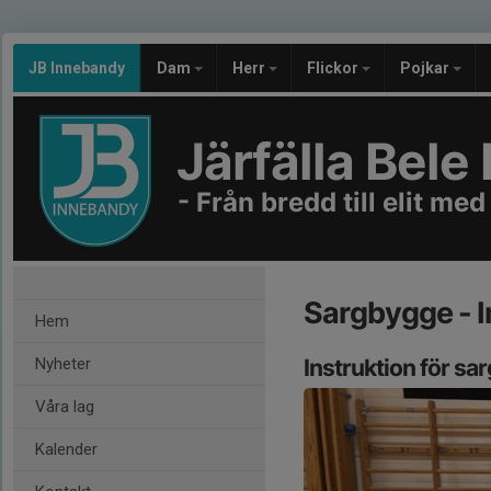
JB Innebandy
Dam
Herr
Flickor
Pojkar
Järfälla Bel
- Från bredd till elit med
Sargbygge - I
Hem
Nyheter
Instruktion för s
Våra lag
Kalender