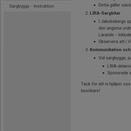
Detta gäller oavs
Sargbygge - Instruktion
LIRA-Sargbitar
I Jakobsbergs spo
den angivna ordn
Lärande - Inklud
Observera att i V
Kommunikation och
Vid sargbygge, på
LIRA-delarna
Sponsrade sa
Tack för att ni hjälper 
besökare!