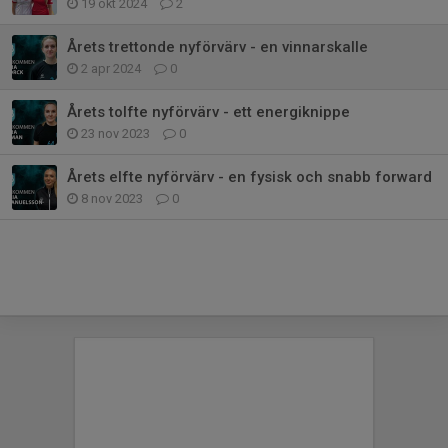
19 okt 2024
2
Årets trettonde nyförvärv - en vinnarskalle
2 apr 2024
0
Årets tolfte nyförvärv - ett energiknippe
23 nov 2023
0
Årets elfte nyförvärv - en fysisk och snabb forward
8 nov 2023
0