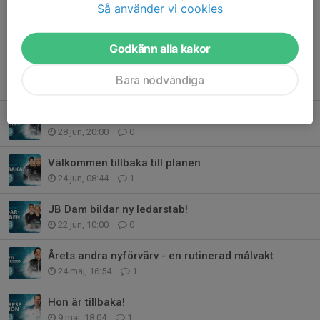
Dela nyhet
Så använder vi cookies
Godkänn alla kakor
Bara nödvändiga
Tidigare nyheter
Årets tredje nyförvärv - en vinnarskalle
28 jun, 20:00
0
Välkommen tillbaka till planen
24 jun, 08:44
1
JB Dam bildar ny ledarstab!
22 jun, 10:00
0
Årets andra nyförvärv - en rutinerad målvakt
24 maj, 16:54
1
Hon är tillbaka!
9 maj, 18:04
1