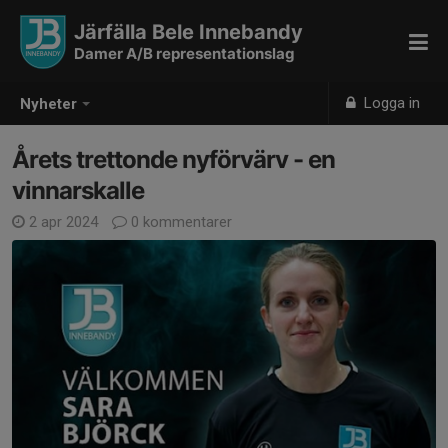
Järfälla Bele Innebandy
Damer A/B representationslag
Logga in
Nyheter
Årets trettonde nyförvärv - en
vinnarskalle
2 apr 2024
0 kommentarer