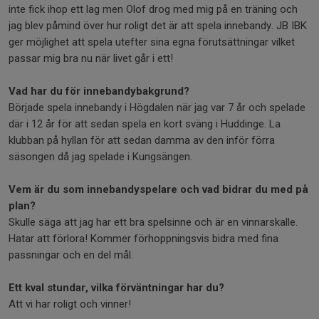
inte fick ihop ett lag men Olof drog med mig på en träning och
jag blev påmind över hur roligt det är att spela innebandy. JB IBK
ger möjlighet att spela utefter sina egna förutsättningar vilket
passar mig bra nu när livet går i ett!
Vad har du för innebandybakgrund?
Började spela innebandy i Högdalen när jag var 7 år och spelade
där i 12 år för att sedan spela en kort sväng i Huddinge. La
klubban på hyllan för att sedan damma av den inför förra
säsongen då jag spelade i Kungsängen.
Vem är du som innebandyspelare och vad bidrar du med på
plan?
Skulle säga att jag har ett bra spelsinne och är en vinnarskalle.
Hatar att förlora! Kommer förhoppningsvis bidra med fina
passningar och en del mål.
Ett kval stundar, vilka förväntningar har du?
Att vi har roligt och vinner!