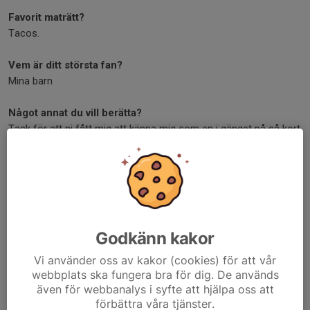
Favorit maträtt?
Tacos.
Vem är ditt största fan?
Mina barn
Något annat du vill berätta?
Tack för att ni fått mig att känna mig som en i gänget på så kort
tid! Har verkligen blivit välkomnad i laget!
Slutligen fem snabba frågor:
(Saras svar är fetmarkerade)
Mål
eller Assist
Godkänn kakor
Försvar eller
Anfall
Solsemester
eller Skidsemester
Vi använder oss av kakor (cookies) för att vår
Chips eller
Godis
webbplats ska fungera bra för dig. De används
Landsbygd eller
Storstad
även för webbanalys i syfte att hjälpa oss att
förbättra våra tjänster.