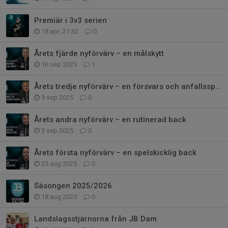
Premiär i 3v3 serien
18 apr, 21:32
0
Årets fjärde nyförvärv – en målskytt
16 sep 2025
1
Årets tredje nyförvärv – en försvars och anfallsspelare
9 sep 2025
0
Årets andra nyförvärv – en rutinerad back
3 sep 2025
0
Årets första nyförvärv – en spelskicklig back
25 aug 2025
0
Säsongen 2025/2026
18 aug 2025
0
Landslagsstjärnorna från JB Dam