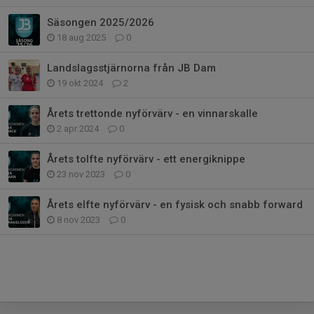
Säsongen 2025/2026
18 aug 2025
0
Landslagsstjärnorna från JB Dam
19 okt 2024
2
Årets trettonde nyförvärv - en vinnarskalle
2 apr 2024
0
Årets tolfte nyförvärv - ett energiknippe
23 nov 2023
0
Årets elfte nyförvärv - en fysisk och snabb forward
8 nov 2023
0