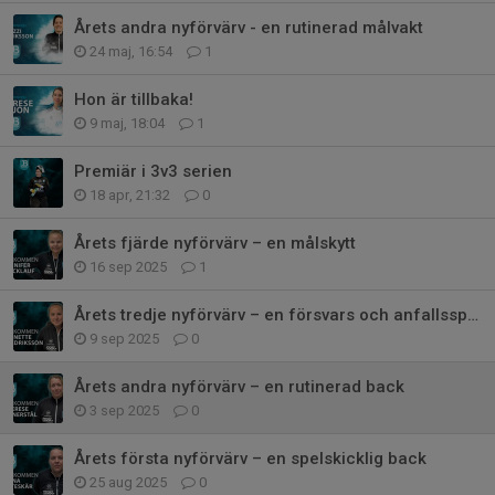
Årets andra nyförvärv - en rutinerad målvakt
24 maj, 16:54
1
Hon är tillbaka!
9 maj, 18:04
1
Premiär i 3v3 serien
18 apr, 21:32
0
Årets fjärde nyförvärv – en målskytt
16 sep 2025
1
Årets tredje nyförvärv – en försvars och anfallsspelare
9 sep 2025
0
Årets andra nyförvärv – en rutinerad back
3 sep 2025
0
Årets första nyförvärv – en spelskicklig back
25 aug 2025
0