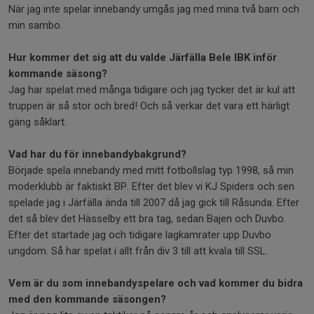
När jag inte spelar innebandy umgås jag med mina två barn och
min sambo.
Hur kommer det sig att du valde Järfälla Bele IBK inför
kommande säsong?
Jag har spelat med många tidigare och jag tycker det är kul att
truppen är så stor och bred! Och så verkar det vara ett härligt
gäng såklart.
Vad har du för innebandybakgrund?
Började spela innebandy med mitt fotbollslag typ 1998, så min
moderklubb är faktiskt BP. Efter det blev vi KJ Spiders och sen
spelade jag i Järfälla ända till 2007 då jag gick till Råsunda. Efter
det så blev det Hässelby ett bra tag, sedan Bajen och Duvbo.
Efter det startade jag och tidigare lagkamrater upp Duvbo
ungdom. Så har spelat i allt från div 3 till att kvala till SSL.
Vem är du som innebandyspelare och vad kommer du bidra
med den kommande säsongen?