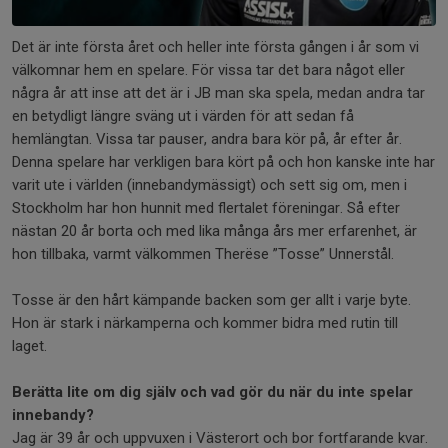
Det är inte första året och heller inte första gången i år som vi
välkomnar hem en spelare. För vissa tar det bara något eller
några år att inse att det är i JB man ska spela, medan andra tar
en betydligt längre sväng ut i värden för att sedan få
hemlängtan. Vissa tar pauser, andra bara kör på, år efter år.
Denna spelare har verkligen bara kört på och hon kanske inte har
varit ute i världen (innebandymässigt) och sett sig om, men i
Stockholm har hon hunnit med flertalet föreningar. Så efter
nästan 20 år borta och med lika många års mer erfarenhet, är
hon tillbaka, varmt välkommen Therëse ”Tosse” Unnerstål.
Tosse är den hårt kämpande backen som ger allt i varje byte.
Hon är stark i närkamperna och kommer bidra med rutin till
laget.
Berätta lite om dig själv och vad gör du när du inte spelar
innebandy?
Jag är 39 år och uppvuxen i Västerort och bor fortfarande kvar.