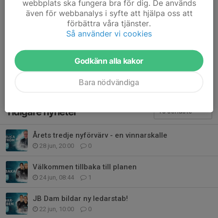
webbplats ska fungera bra för dig. De används
Försvar
eller Anfall
även för webbanalys i syfte att hjälpa oss att
Storvinst eller
Uddamålsvinst
förbättra våra tjänster.
Pussas eller
Kramas
Så använder vi cookies
Landsbygd eller
Storstad
Dela nyhet
Godkänn alla kakor
Bara nödvändiga
Tidigare nyheter
Årets tredje nyförvärv - en vinnarskalle
28 jun, 20:00
0
Välkommen tillbaka till planen
24 jun, 08:44
1
JB Dam bildar ny ledarstab!
22 jun, 10:00
0