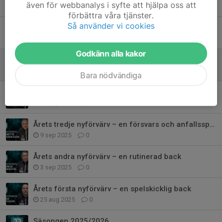
även för webbanalys i syfte att hjälpa oss att
24 maj, 16:54
1
förbättra våra tjänster.
Så använder vi cookies
Hon är tillbaka!
9 maj, 18:04
1
Godkänn alla kakor
Premiär i 3v3 serien
18 apr, 21:32
0
Bara nödvändiga
Årets fjärde nyförvärv – en målskytt
16 sep 2025
1
Årets tredje nyförvärv – en försvars och anfallsspelare
9 sep 2025
0
Årets andra nyförvärv – en rutinerad back
3 sep 2025
0
Årets första nyförvärv – en spelskicklig back
25 aug 2025
0
Säsongen 2025/2026