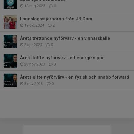
18 aug 2025
0
Landslagsstjärnorna från JB Dam
19 okt 2024
2
Årets trettonde nyförvärv - en vinnarskalle
2 apr 2024
0
Årets tolfte nyförvärv - ett energiknippe
23 nov 2023
0
Årets elfte nyförvärv - en fysisk och snabb forward
8 nov 2023
0